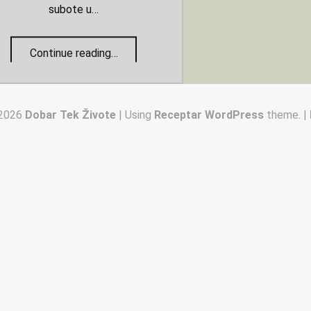
subote u…
“Mladić”
Continue reading
…
2026
Dobar Tek Živote
|
Using
Receptar
WordPress
theme.
|