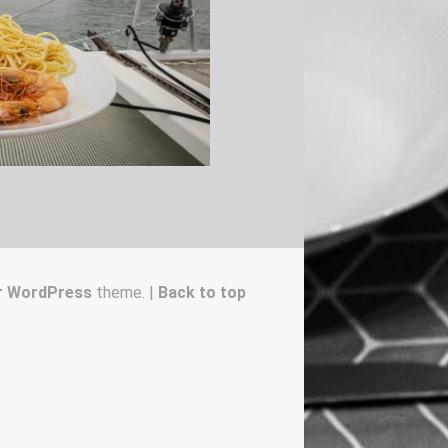
r
WordPress
theme.
|
Back to top