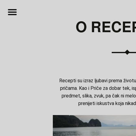
Menu
O RECE
BAR
E
K
OTE
t
Recepti su izraz ljubavi prema životu,
pričama. Kao i
Priče za dobar tek
, i
predmet, slika, zvuk, pa čak ni mel
prenijeti iskustva koja nika