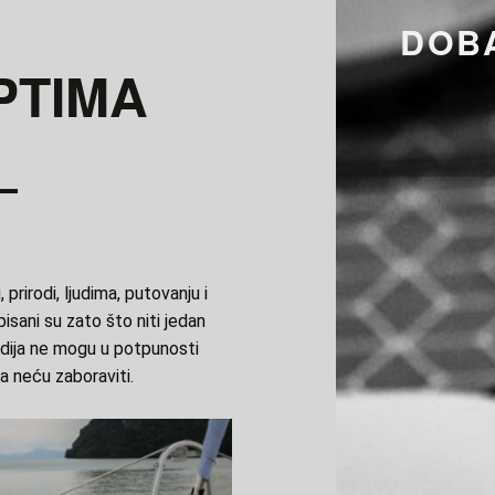
O RECEPTIMA - DOBAR TEK ŽIVOTE
DOBA
PTIMA
 prirodi, ljudima, putovanju i
spisani su zato što niti jedan
odija ne mogu u potpunosti
da neću zaboraviti.