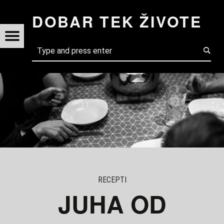
JUHA OD BROKULE - DOBAR TEK ŽIVOTE
DOBAR TEK ŽIVOTE
AR
Menu
t navigation
Search
TE
RECEPTI
JUHA OD