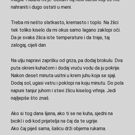
nahraniti i dugo ostati u meni.
Treba mi nešto slatkasto, kremasto i toplo. Na žlici
tek toliko kiselo da mi okus samo lagano zaklopi oči.
Da je svaka žlica iste temperature i da traje, taj
zalogaj, cijeli dan.
Na ulju napravi zapršku od griza, pa dodaj brokulu. Dva
puta okreni kuhačom i dodaj vruću vodu da ju pokrije.
Nakon deset minuta usitni u krem juhu koja se sjaji.
Dodaj sol, ugasi vatru i poklopi na koju minutu. Do pola
napuni tanjur juhom i stavi žlicu kiselog vrhnja. Jedi
najljepše što znaš.
Ako si tog dana lijena, ako ti se ne kuha, sjedni na
bicikl i odi kod prijatelja na čaj da te ugrije.
Ako čaj piješ sama, šalicu drži objema rukama.