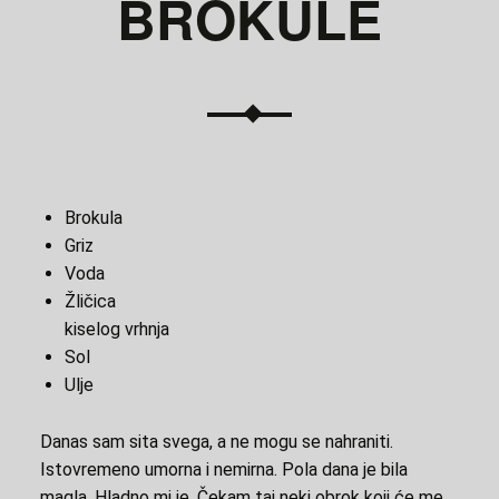
BROKULE
Brokula
Griz
Voda
Žličica
kiselog vrhnja
Sol
Ulje
Danas sam sita svega, a ne mogu se nahraniti.
Istovremeno umorna i nemirna. Pola dana je bila
magla. Hladno mi je. Čekam taj neki obrok koji će me