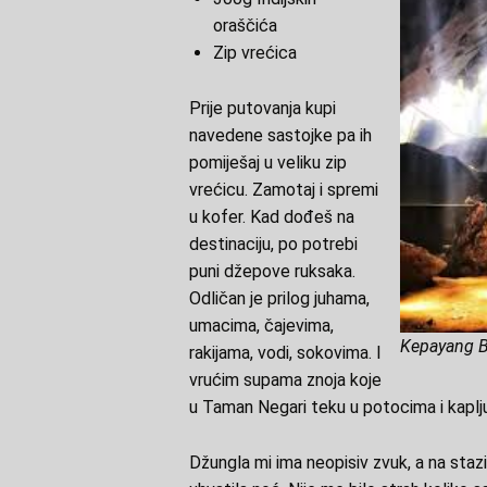
oraščića
Zip vrećica
Prije putovanja kupi
navedene sastojke pa ih
pomiješaj u veliku zip
vrećicu. Zamotaj i spremi
u kofer. Kad dođeš na
destinaciju, po potrebi
puni džepove ruksaka.
Odličan je prilog juhama,
umacima, čajevima,
Kepayang B
rakijama, vodi, sokovima. I
vrućim supama znoja koje
u Taman Negari teku u potocima i kaplj
Džungla mi ima neopisiv zvuk, a na staz