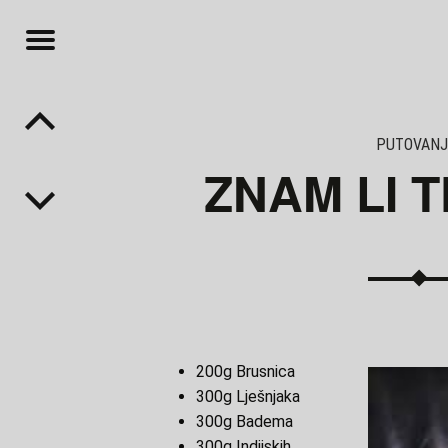
Menu
Post navigation
BAR
E
K
OTE
PUTOVAN
ZNAM LI 
t
200g Brusnica
300g Lješnjaka
300g Badema
300g Indijskih