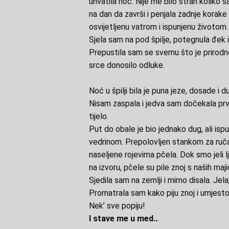
uhvatila noć. Nije me bilo strah koliko s
na dan da završi i penjala zadnje korake 
osvijetljenu vatrom i ispunjenu životom.
Sjela sam na pod špilje, potegnula đek i 
Prepustila sam se svemu što je prirodno
srce donosilo odluke.
Noć u špilji bila je puna jeze, dosade i d
Nisam zaspala i jedva sam dočekala prv
tijelo.
Put do obale je bio jednako dug, ali is
vedrinom. Prepolovljen stankom za ručak
naseljene rojevima pčela. Dok smo jeli 
na izvoru, pčele su pile znoj s naših maji
Sjedila sam na zemlji i mirno disala. Jela
Promatrala sam kako piju znoj i umjesto
Nek’ sve popiju!
I stave me u med..
.