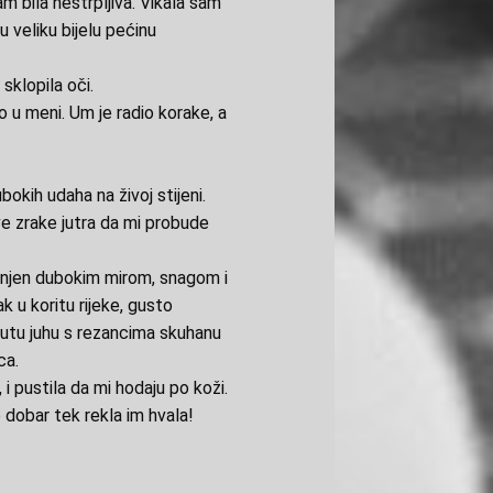
am bila nestrpljiva. Vikala sam
u veliku bijelu pećinu
sklopila oči.
 u meni. Um je radio korake, a
ubokih udaha na živoj stijeni.
e zrake jutra da mi probude
punjen dubokim mirom, snagom i
 u koritu rijeke, gusto
ljutu juhu s rezancima skuhanu
ca.
, i pustila da mi hodaju po koži.
 dobar tek rekla im hvala!