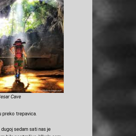
esar Cave
u preko trepavica.
i dugoj sedam sati nas je