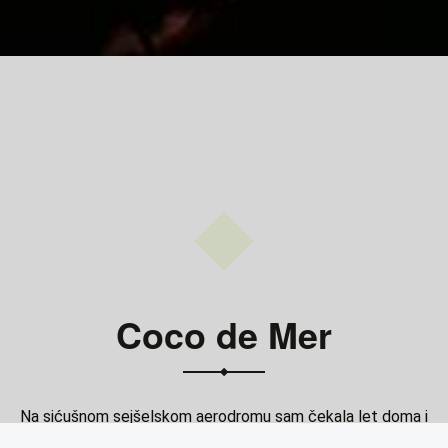
Coco de Mer
Na sićušnom sejšelskom aerodromu sam čekala let doma i
promatrala žig u…