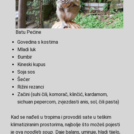
Batu Pećine
Govedina s kostima
Mladi luk
Đumbir
Kineski kupus
Soja sos
Šećer
Rižini rezanci
Začini (suhi čili, komorač, klinčić, kardamom,
sichuan pepercorn, zvjezdasti anis, sol, čili pasta)
Kad se nađeš u tropima i provodiš sate u teškim
klimatiziranim prostorima, najbolje što možeš pojesti
je ova
noodle’s soup.
Daje balans, umiruje, hladi tijelo,