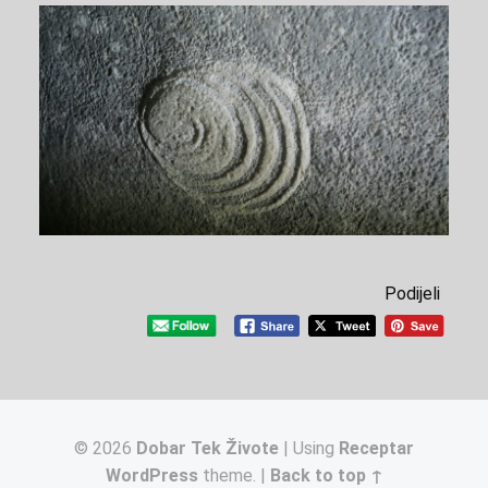
Podijeli
© 2026
Dobar Tek Živote
|
Using
Receptar
WordPress
theme.
|
Back to top ↑