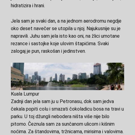
hidratizira i hrani.
Jela sam je svaki dan, a na jednom aerodromu negdje
oko deset navečer se utopila u njoj. Najukusnije su je
napravili. Juhu sam jela isto kao oni, na žlici umotane
rezance i sastojke koje ulovim štapićima. Svaki
zalogaj je pun, raskošan i jedinstven.
Kuala Lumpur
Zadnji dan jela sam ju u Petronasu, dok sam jedva
čekala popiti colu i smazati čokoladicu bosa na travi u
parku. U toj džungli nebodera ništa više nije bilo
pitomo. Čeznula sam za sunčanom ulicom i kišnim
noćima. Za štandovima, tržnicama, mirisima i valovima.