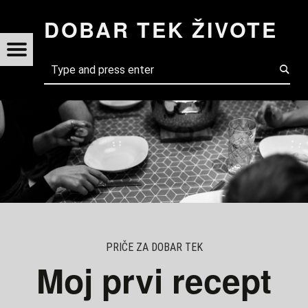
MOJ PRVI RECEPT KAKO JE ROMAN KAO VODA ZA ČOKOLADU UTJECAO NA MENE?
DOBAR TEK ŽIVOTE
AR
Menu
t navigation
Search
TE
PRIČE ZA DOBAR TEK
Moj prvi recept