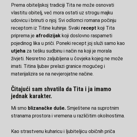
Prema obiteljskoj tradiciji Tita ne može osnovati
vlastitu obitelj, već mora ostati uz strogu majku
udovicu i brinuti o njoj. Svi odlomci romana počinju
receptom iz Titine kuhinje. Svaki
recept
koji Tita
priprema je
afrodizijak
koji doslovno raspameti
pojedinog lika u priči. Poneki recept joj služi samo kao
utjeha
za tešku sudbinu i način na koji je morala
živjeti. Nesretno zaljubljena u čovjeka kojeg ne može
imati. Titina ljubav prelazi granice mogućeg i
materijalizira se na nevjerojatne načine.
Čitajući sam shvatila da Tita i ja imamo
jednak karakter.
Mi smo
blizanačke duše.
Smještene na suprotnim
stranama prostora i vremena u različitim okolnostima.
Kao strastvenu kuharicu i ljubiteljicu običnih priča