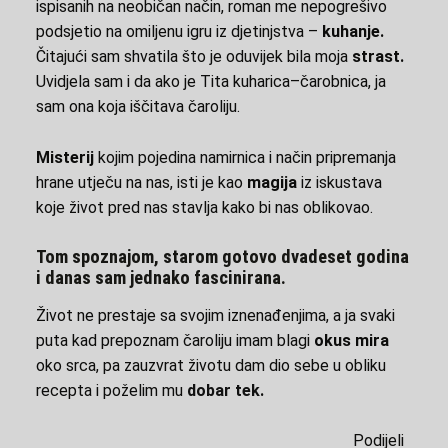
ispisanih na neobičan način, roman me nepogrešivo
podsjetio na omiljenu igru iz djetinjstva –
kuhanje.
Čitajući sam shvatila što je oduvijek bila moja
strast.
Uvidjela sam i da ako je Tita kuharica–čarobnica, ja
sam ona koja iščitava čaroliju.
Misterij
kojim pojedina namirnica i način pripremanja
hrane utječu na nas, isti je kao
magija
iz iskustava
koje život pred nas stavlja kako bi nas oblikovao.
Tom spoznajom, starom gotovo dvadeset godina
i danas sam jednako fascinirana.
Život ne prestaje sa svojim iznenađenjima, a ja svaki
puta kad prepoznam čaroliju imam blagi
okus mira
oko srca, pa zauzvrat životu dam dio sebe u obliku
recepta i poželim mu
dobar tek
.
Podijeli